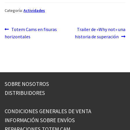
Categoría:
Actividades
Navegación
Anterior:
Siguiente:
Totem Cams en fisuras
Trailer de «Why not» una
horizontales
historia de superación
de
entradas
SOBRE NOSOTROS
DISTRIBUIDORES
CONDICIONES GENERALES DE VENTA
INFORMACIÓN SOBRE ENVÍOS
REPARACIONES TOTEM CAM