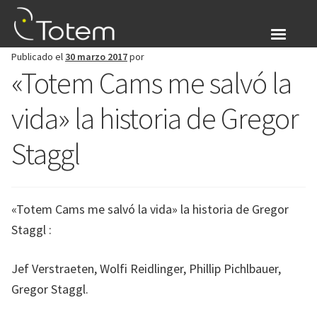
Ir
Ir
a
al
la
contenido
Publicado el
30 marzo 2017
por
navegación
Sobre nosotros
«Totem Cams me salvó la
Expandir
Productos
vida» la historia de Gregor
el
menú
Blog
Staggl
hijo
Identificarse
«Totem Cams me salvó la vida» la historia de Gregor
Expandir
Español
Staggl :
el
menú
Jef Verstraeten, Wolfi Reidlinger, Phillip Pichlbauer,
hijo
Gregor Staggl.