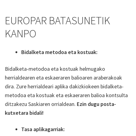
EUROPAR BATASUNETIK
KANPO
Bidalketa metodoa eta kostuak:
Bidalketa-metodoa eta kostuak helmugako
herrialdearen eta eskaeraren balioaren araberakoak
dira. Zure herrialdeari aplika dakizkiokeen bidalketa-
metodoa eta kostuak eta eskaeraren balioa kontsulta
ditzakezu Saskiaren orrialdean.
Ezin dugu posta-
kutxetara bidali!
Tasa aplikagarriak: