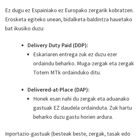
Ez dugu ez Espainiako ez Europako zergarik kobratzen.
Erosketa egiteko unean, bidalketa-baldintza hauetako
bat ikusiko duzu:
Delivery Duty Paid (DDP):
Eskariaren entrega zuk ez duzu ezer
ordaindu beharko. Muga-zergak eta zergak
Totem MTk ordainduko ditu.
Delivered-at-Place (DAP):
Honek esan nahi du zergak eta aduanako
gastuak EZ daudela ordainduta. Zuk hartu
beharko duzu gastu horien ardura.
Inportazio-gastuak (besteak beste, zergak, tasak edo