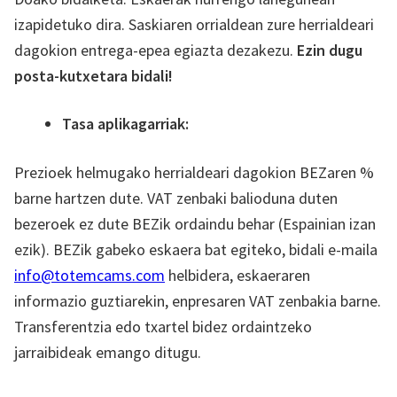
izapidetuko dira. Saskiaren orrialdean zure herrialdeari
dagokion entrega-epea egiazta dezakezu.
Ezin dugu
posta-kutxetara bidali!
Tasa aplikagarriak:
Prezioek helmugako herrialdeari dagokion BEZaren %
barne hartzen dute. VAT zenbaki balioduna duten
bezeroek ez dute BEZik ordaindu behar (Espainian izan
ezik). BEZik gabeko eskaera bat egiteko, bidali e-maila
info@totemcams.com
helbidera, eskaeraren
informazio guztiarekin, enpresaren VAT zenbakia barne.
Transferentzia edo txartel bidez ordaintzeko
jarraibideak emango ditugu.