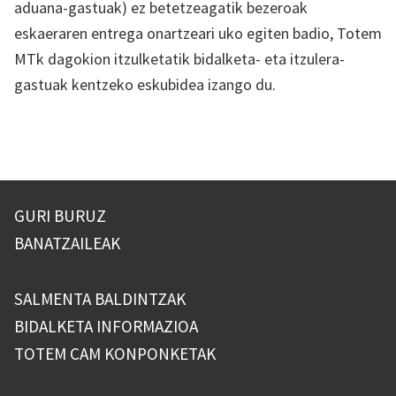
aduana-gastuak) ez betetzeagatik bezeroak
eskaeraren entrega onartzeari uko egiten badio, Totem
MTk dagokion itzulketatik bidalketa- eta itzulera-
gastuak kentzeko eskubidea izango du.
GURI BURUZ
BANATZAILEAK
SALMENTA BALDINTZAK
BIDALKETA INFORMAZIOA
TOTEM CAM KONPONKETAK