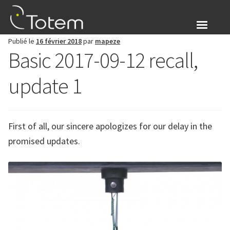
Aller
Aller
à
au
la
contenu
Publié le
16 février 2018
par
mapeze
navigation
Qui sommes nous
Basic 2017-09-12 recall,
Ouvrir
Produits
update 1
le
menu
Blog
enfant
First of all, our sincere apologizes for our delay in the
S’identifier
promised updates.
Ouvrir
Français
le
menu
enfant