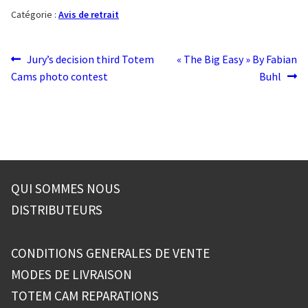
Catégorie :
Avis de retrait
Navigation
Article
Article
Jury’s decision third Totem
« The Big Easy » By Fabian
précédent :
suivant :
Cams photo contest
Buhl
de
l’article
QUI SOMMES NOUS
DISTRIBUTEURS
CONDITIONS GENERALES DE VENTE
MODES DE LIVRAISON
TOTEM CAM REPARATIONS