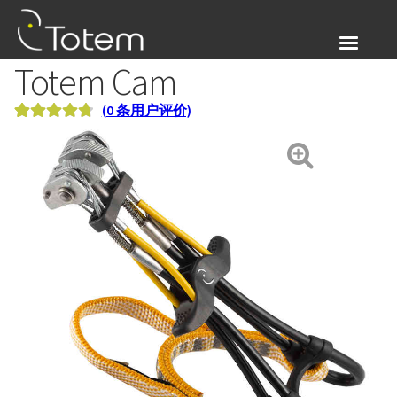
Skip
Skip
to
to
navigation
content
Totem Cam
关于我们
(
0
条用户评价)
Expand
产品展示
评级
32
4.81
/
child
5，已有
位
menu
Totem Cam
客户进行了
评价
我的帐户
登入
Expand
简体中文
child
menu